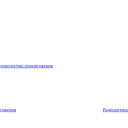
еорологічні попередження
редження
Радіологічна