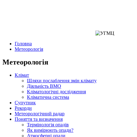
Головна
Метеорологія
Метеорологія
Клімат
Шляхи послаблення змін клімату
Діяльність ВМО
Кліматологічні дослідження
Кліматична система
Супутник
Рекорди
Метеорологічний радар
Поняття та визначення
Термінологія опадів
Як вимірюють опади?
Атмосферні опади