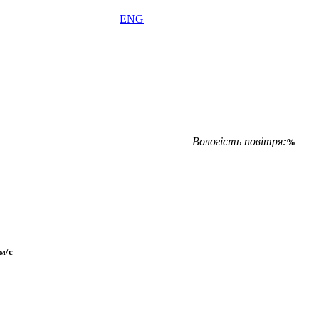
ENG
Вологість повітря:
%
м/с