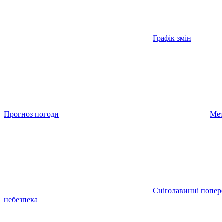
Графік змін
Прогноз погоди
Мет
Сніголавинні попе
небезпека