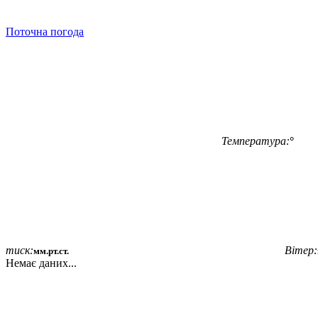
Поточна погода
Температура:
°
тиск:
Вітер:
мм.рт.ст.
Немає даних...