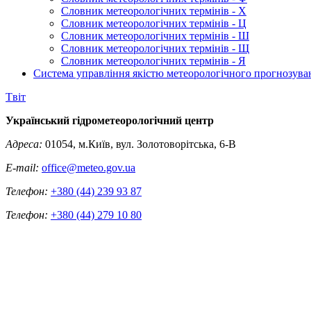
Словник метеорологічних термінів - Х
Словник метеорологічних термінів - Ц
Словник метеорологічних термінів - Ш
Словник метеорологічних термінів - Щ
Словник метеорологічних термінів - Я
Система управління якістю метеорологічного прогнозува
Tвіт
Український гідрометеорологічний центр
Адреса:
01054, м.Київ, вул. Золотоворітська, 6-В
E-mail:
office@meteo.gov.ua
Телефон:
+380 (44) 239 93 87
Телефон:
+380 (44) 279 10 80