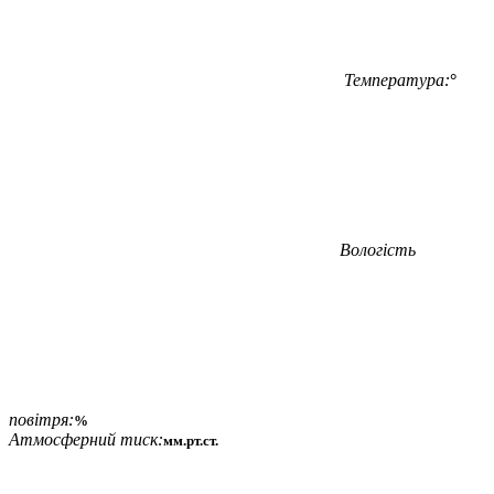
Температура:
°
Вологість
повітря:
%
Атмосферний тиск:
мм.рт.ст.