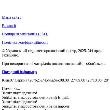
Мапа сайту
Вакансії
Поширені запитання (FAQ)
Політика конфіденційності
© Український гідрометеорологічний центр, 2025. Усі права
захищено.
При використанні матеріалів посилання на сайт - обов'язкове.
Погодний інформер
Київ
07 Серпня
+26°
62
%
745
мм
2
м/c
08.08
+27°
09.08
+25°
10.08
+28°
Помилка...
Запит підтверджено!
Увійдіть, викорустовуючи новий E-mail.
Запит підтверджено!
Увійдіть, викорустовуючи новий пароль.