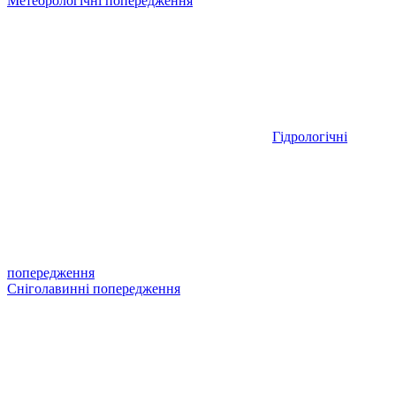
Метеорологічні попередження
Гідрологічні
попередження
Сніголавинні попередження