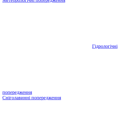
Метеорологічні попередження
Гідрологічні
попередження
Сніголавинні попередження