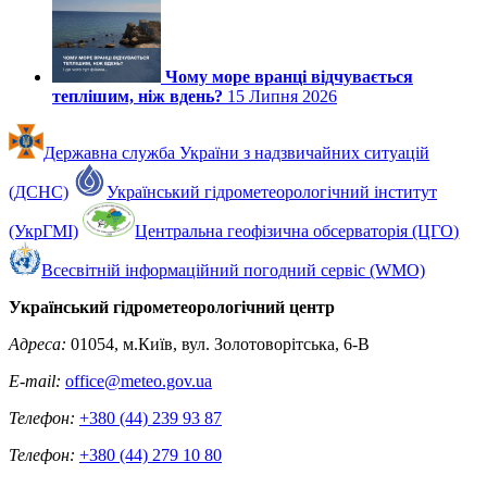
Чому море вранці відчувається
теплішим, ніж вдень?
15 Липня 2026
Державна служба України з надзвичайних ситуацій
(ДСНС)
Український гідрометеорологічний інститут
(УкрГМІ)
Центральна геофізична обсерваторія (ЦГО)
Всесвітній інформаційний погодний сервіс (WMO)
Український гідрометеорологічний центр
Адреса:
01054, м.Київ, вул. Золотоворітська, 6-В
E-mail:
office@meteo.gov.ua
Телефон:
+380 (44) 239 93 87
Телефон:
+380 (44) 279 10 80