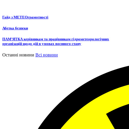
Гайд з МЕТЕОграмотності
Абетка безпеки
ПАМ’ЯТКА керівникам та працівникам гідрометеорологічних
організацій щодо дій в умовах воєнного стану
Останні новини
Всі новини