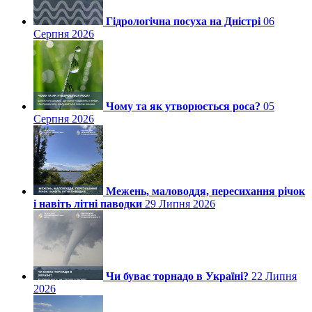
Гідрологічна посуха на Дністрі
06
Серпня 2026
Чому та як утворюється роса?
05
Серпня 2026
Межень, маловоддя, пересихання річок
і навіть літні паводки
29 Липня 2026
Чи буває торнадо в Україні?
22 Липня
2026