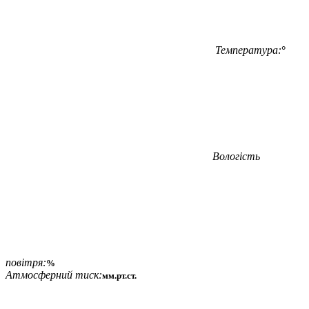
Температура:
°
Вологість
повітря:
%
Атмосферний тиск:
мм.рт.ст.