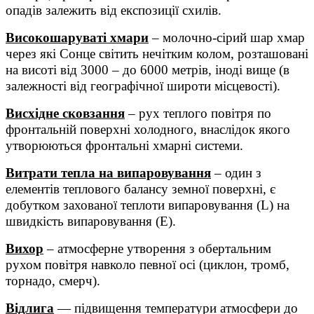
опадів залежить від експозиції схилів.
Високошаруваті хмари
– молочно-сірий шар хмар
через які Сонце світить нечітким колом, розташовані
на висоті від 3000 – до 6000 метрів, іноді вище (в
залежності від географічної широти місцевості).
Висхідне сковзання
– рух теплого повітря по
фронтальній поверхні холодного, внаслідок якого
утворюються фронтальні хмарні системи.
Витрати тепла на випаровування
– один з
елементів теплового балансу земної поверхні, є
добутком захованої теплоти випаровування (L) на
швидкість випаровування (E).
Вихор
– атмосферне утворення з обертальним
рухом повітря навколо певної осі (циклон, тромб,
торнадо, смерч).
Відлига
— підвищення температури атмосфери до