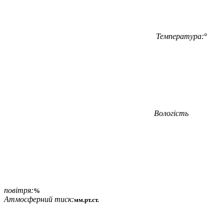
Температура:
°
Вологість
повітря:
%
Атмосферний тиск:
мм.рт.ст.