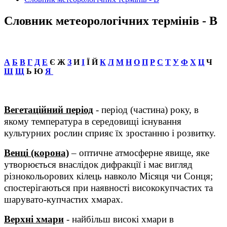
Словник метеорологічних термінів - В
А
Б
В
Г
Д
Е
Є Ж
З
И
І
Ї Й
К
Л
М
Н
О
П
Р
С
Т
У
Ф
Х
Ц
Ч
Ш
Щ
Ь Ю
Я
Вегетаційний період
- період (частина) року, в
якому температура в середовищі існування
культурних рослин сприяє їх зростанню і розвитку.
Венц
і (корона)
– оптичне атмосферне явище, яке
утворюється внаслідок дифракції і має вигляд
різнокольорових кілець навколо Місяця чи Сонця;
спостерігаються при наявності висококупчастих та
шарувато-купчастих хмарах.
Верхні хмари
- найбільш високі хмари в