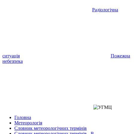
Радіологічна
ситуація
Пожежна
небезпека
Головна
Метеорологія
Словник метеорологічних термінів
Словник метеорологічних термінів - В