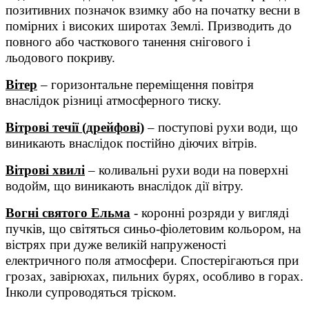
позитивних позначок взимку або на початку весни в
помірних і високих широтах Землі. Призводить до
повного або часткового танення снігового і
льодового покриву.
Вітер
– горизонтальне переміщення повітря
внаслідок різниці атмосферного тиску.
Вітрові течії (дрейфові)
– поступові рухи води, що
виникають внаслідок постійно діючих вітрів.
Вітрові хвилі
– коливальні рухи води на поверхні
водойм, що виникають внаслідок дії вітру.
Вогні святого Ельма
- коронні розряди у вигляді
пучків, що світяться синьо-фіолетовим кольором, на
вістрях при дуже великій напруженості
електричного поля атмосфери. Спостерігаються при
грозах, завірюхах, пильних бурях, особливо в горах.
Інколи супроводяться тріском.