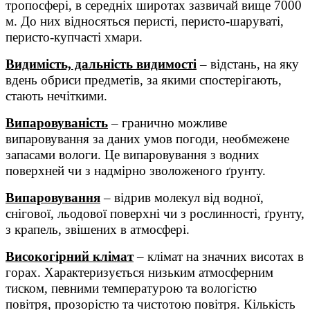
тропосфері, в середніх широтах зазвичай вище 7000
м. До них відносяться перисті, перисто-шаруваті,
перисто-купчасті хмари.
Видимість, дальність видимості
– відстань, на яку
вдень обриси предметів, за якими спостерігають,
стають нечіткими.
Випаровуваність
– гранично можливе
випаровування за даних умов погоди, необмежене
запасами вологи. Це випаровування з водних
поверхней чи з надмірно зволоженого ґрунту.
Випаровування
– відрив молекул від водної,
снігової, льодової поверхні чи з рослинності, ґрунту,
з крапель, звішених в атмосфері.
Високогірний клімат
– клімат на значних висотах в
горах. Характеризується низьким атмосферним
тиском, певними температурою та вологістю
повітря, прозорістю та чистотою повітря. Кількість