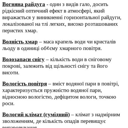
Вогняна райдуга
- один з видів гало, досить
рідкісний оптичний ефект в атмосфері, який
виражається у виникненні горизонтальної райдуги,
локалізованої на тлі легких, високо розташованих
перистих хмар.
Водність хмар
– маса крапель води чи кристалів
льоду в одиниці об¢єму хмарного повітря.
Водозапаси снігу
– кількість води в сніговому
покрові, залежить від щільності снігу та його
висоти.
Вологість повітря
– вміст водяної пари в повітрі,
характеризується пружністю водяної пари,
відносною вологістю, дефіцитом вологи, точкою
роси.
Вологий клімат (гумідний)
– клімат з надмірним
зволоженням, де кількість опадів перевищує
випаровування.