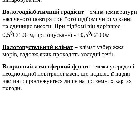
Вологоадіабатичний градієнт
– зміна температури
насиченого повітря при його підйомі чи опусканні
на одиницю висоти. При підйомі він дорівнює –
0
0
0,5
С/100 м, при опусканні - +0,5
С/100м
Вологопустельний клімат
– клімат узберіжжя
морів, вздовж яких проходять холодні течії.
Вторинний атмосферний фронт
– межа усередині
неоднорідної повітряної маси, що поділяє її на дві
частини; простежується лише на приземних картах
погоди.