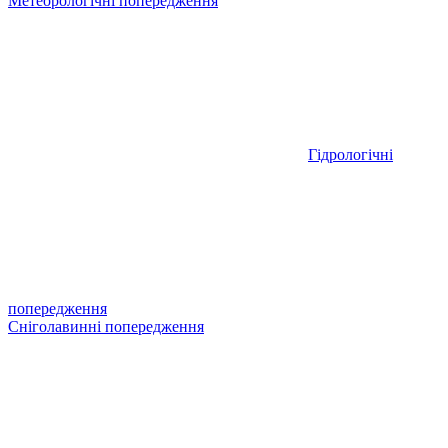
Метеорологічні попередження
Гідрологічні
попередження
Сніголавинні попередження