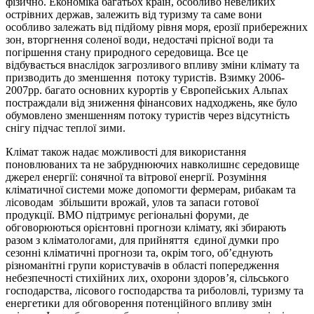
фізично. Економіка багатьох країн, особливо невеликих
острівних держав, залежить від туризму та саме вони
особливо залежать від підйому рівня моря, ерозії прибережних
зон, вторгнення соленої води, недостачі прісної води та
погіршення стану природного середовища. Все це
відбувається внаслідок загрозливого впливу зміни клімату та
призводить до зменшення потоку туристів. Взимку 2006-
2007рр. багато основних курортів у Європейських Альпах
постраждали від зниження фінансових надходжень, яке було
обумовлено зменшенням потоку туристів через відсутність
снігу підчас теплої зими.
Клімат також надає можливості для використання
поновлюваних та не забруднюючих навколишнє середовище
джерел енергії: сонячної та вітрової енергії. Розуміння
кліматичної системи може допомогти фермерам, рибакам та
лісоводам збільшити врожай, улов та запаси готової
продукції. ВМО підтримує регіональні форуми, де
обговорюються орієнтовні прогнози клімату, які збирають
разом з кліматологами, для прийняття єдиної думки про
сезонні кліматичні прогнози та, окрім того, об’єднують
різноманітні групи користувачів в області попередження
небезпечності стихійних лих, охорони здоров’я, сільського
господарства, лісового господарства та риболовлі, туризму та
енергетики для обговорення потенційного впливу змін