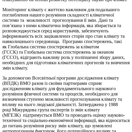
Моніторинг клімату є життєво важливим для подальшого
поглиблення нашого розуміння складності кліматичної
системи та можливості прогнозування її змін. Дані та
пов’язана з ними кліматична інформація, яка збирається та
розповсюджується серед користувачів, забезпечують
інформованість всіх зацікавлених сторін про стан клімату та
навколишнього середовища. Програми спостережень, такі
як Глобальна система спостережень за кліматом
(ГССК) та Глобальна система спостережень за океаном
(ГССО), відіграють важливу роль у поліпшенні збору даних,
необхідних для підготовки кліматичних прогнозів та вивчення
змін клімату.
За допомогою Всесвітньої програми дослідження клімату
(ВПДК) ВМО разом із своїми партнерами сприяє
дослідженням клімату для фундаментального наукового
розуміння фізичної системи та процесів, необхідного для
визначення ступеню можливості прогнозування клімату та
впливу на нього людської діяльності. Затверджена у 1988
році Міжурядова група експертів із змін клімату
(МГЕЗК) підтримується ВМО та проводить оцінку науково-
технічної та соціально-економічної інформації, яка відноситься
до питань розуміння риску змін клімату, що зумовлені
антропогенним фактором, його потенційного впливу та