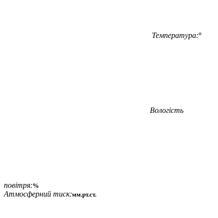
Температура:
°
Вологість
повітря:
%
Атмосферний тиск:
мм.рт.ст.