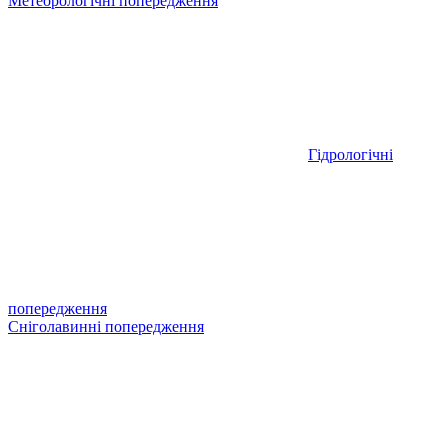
Метеорологічні попередження
Гідрологічні
попередження
Сніголавинні попередження