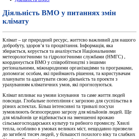
Діяльність ВМО у питаннях змін
клімату
Клімат – це природний ресурс, життєво важливий для нашого
добробуту, здоров’я та процвітання. Інформація, яка
збирається, керується та аналізується Національними
метеорологічними та гідрологічними службами (НМГС) ,
координується ВМО у співробітництві з іншими
регіональними, міжнародними організаціями та програмами,
допомогає особам, які приймають рішення, та користувачам
планувати та адаптувати свою діяльність та проекти з
урахуванням кліматичних умов, які прогнозуються.
Клімат впливає на умови існування та саме життя людей
повсюди. Глобальне потепління є загрозою для суспільства в
різних аспектах. Більш інтенсивні та тривалі посухи
зумовлюють безпосередню загрозу для мільйонів людей. Ще
для мільйонів це відбивається на зменшенні врожаю
сільськогосподарських культур та рибного промислу. Хвилі
тепла, особливо в умовах великих міст, нещодавно призвели
до загибелі тисяч людей, у більшості похилого віку та слабких