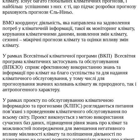
клімату. Існує багато глобальних кліматичних прогнозів, і
найбільш успішними з них є ті, що підчас розробки прогнозу
враховують прогнози Єль-Ніньо.
ВМО координує діяльність, яка направлена на задоволення
потреб у кліматичній інформації, такої як моніторинг клімату,
керування кліматичними даними, виявлення змін клімату,
сезонні – міжрічні прогнози клімату та оцінки впливу змін
клімату.
У рамках Всесвітньої кліматичної програми (ВКП) Всесвітня
програма кліматичних застосувань та обслуговування
(ВПКЗО) сприяє ефективному використанню знань та
інформації про клімат на благо суспільства та для надання
кліматичного обслуговування, у тому числі для
прогнозування значних коливань клімату як природного, так і
антропогенного характеру.
У рамках проекту по обслуговуванню кліматичною
інформацією та прогнозами (КЛІПС) розглядаються питання
пов’язані з проведенням кліматичного обслуговування по
всьому світу. Проект виконується з метою використання
сучасних баз даних, підвищення рівня знань про клімат та
можливостей попередження для зменшення негативного
впливу мінливості клімату та поліпшення діяльності по
плануванню на основі розвитку потенціалу науки про клімат.