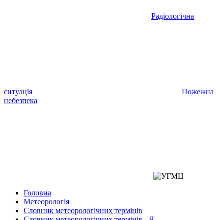
Радіологічна
ситуація
Пожежна
небезпека
Головна
Метеорологія
Словник метеорологічних термінів
Словник метеорологічних термінів - Я