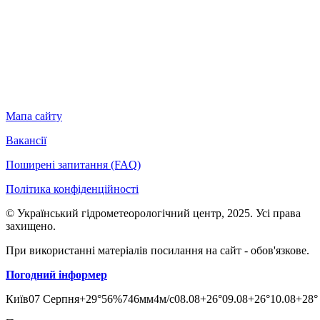
Мапа сайту
Вакансії
Поширені запитання (FAQ)
Політика конфіденційності
© Український гідрометеорологічний центр, 2025. Усі права
захищено.
При використанні матеріалів посилання на сайт - обов'язкове.
Погодний інформер
Київ
07 Серпня
+29°
56
%
746
мм
4
м/c
08.08
+26°
09.08
+26°
10.08
+28°