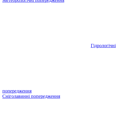
Метеорологічні попередження
Гідрологічні
попередження
Сніголавинні попередження