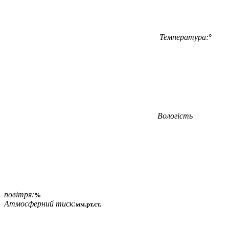
Температура:
°
Вологість
повітря:
%
Атмосферний тиск:
мм.рт.ст.