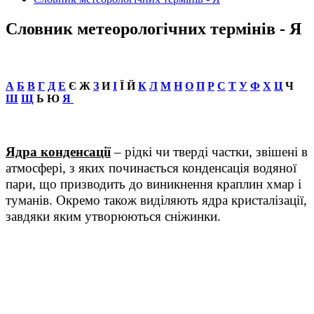
Словник метеорологічних термінів - Я
А
Б
В
Г
Д
Е
Є Ж
З
И
І
Ї Й
К
Л
М
Н
О
П
Р
С
Т
У
Ф
Х
Ц
Ч
Ш
Щ
Ь Ю
Я
Ядра конденсації
– рідкі чи тверді частки, звішені в
атмосфері, з яких починається конденсація водяної
пари, що призводить до виникнення краплин хмар і
туманів. Окремо також виділяють ядра кристалізації,
завдяки яким утворюються сніжинки.