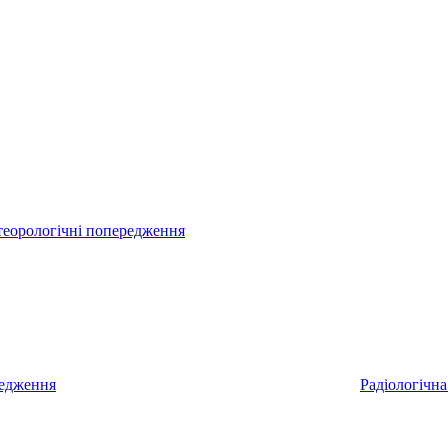
еорологічні попередження
редження
Радіологічна