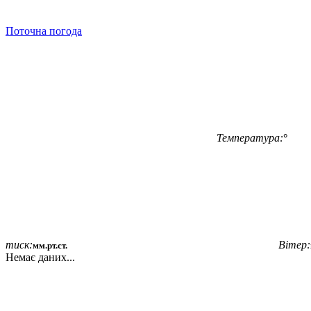
Поточна погода
Температура:
°
тиск:
Вітер:
мм.рт.ст.
Немає даних...