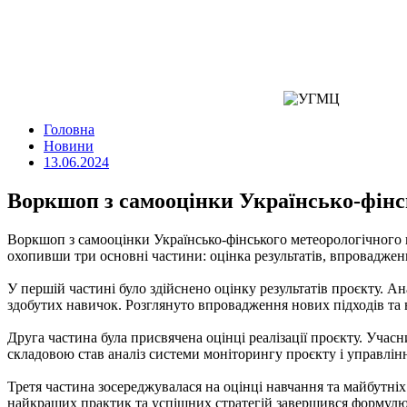
Головна
Новини
13.06.2024
Воркшоп з самооцінки Українсько-фін
Воркшоп з самооцінки Українсько-фінського метеорологічного 
охопивши три основні частини: оцінка результатів, впроваджен
У першій частині було здійснено оцінку результатів проєкту. А
здобутих навичок. Розглянуто впровадження нових підходів та в
Друга частина була присвячена оцінці реалізації проєкту. Уча
складовою став аналіз системи моніторингу проєкту і управлі
Третя частина зосереджувалася на оцінці навчання та майбутніх 
найкращих практик та успішних стратегій завершився формулю