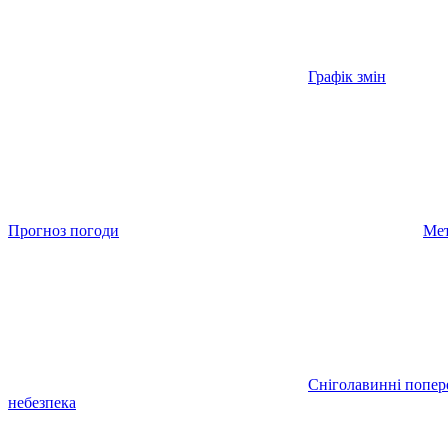
Графік змін
Прогноз погоди
Мет
Сніголавинні попе
небезпека