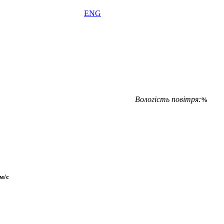
ENG
Вологість повітря:
%
м/с