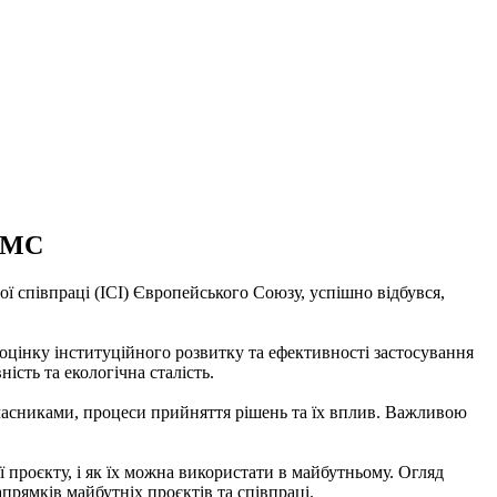
UHMC
 співпраці (ICI) Європейського Союзу, успішно відбувся,
 оцінку інституційного розвитку та ефективності застосування
ість та екологічна сталість.
учасниками, процеси прийняття рішень та їх вплив. Важливою
ї проєкту, і як їх можна використати в майбутньому. Огляд
ямків майбутніх проєктів та співпраці.