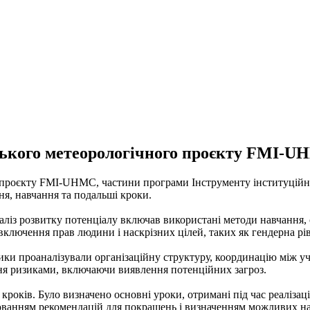
ського метеорологічного проєкту FMI-
проєкту FMI-UHMC, частини програми Інструменту інституційної
ня, навчання та подальші кроки.
наліз розвитку потенціалу включав використані методи навчання,
ключення прав людини і наскрізних цілей, таких як гендерна рівн
сники проаналізували організаційну структуру, координацію між 
ння ризиками, включаючи виявлення потенційних загроз.
кроків. Було визначено основні уроки, отримані під час реалізаці
ванням рекомендацій для покращень і визначенням можливих напр