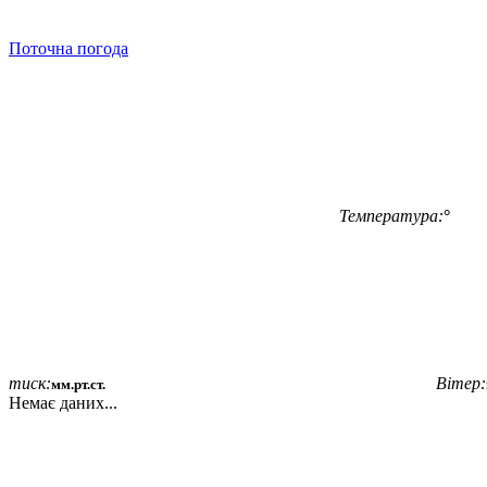
Поточна погода
Температура:
°
тиск:
Вітер:
мм.рт.ст.
Немає даних...