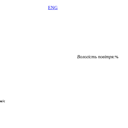
ENG
Вологість повітря:
%
м/с