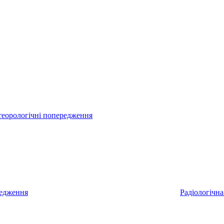
еорологічні попередження
редження
Радіологічна