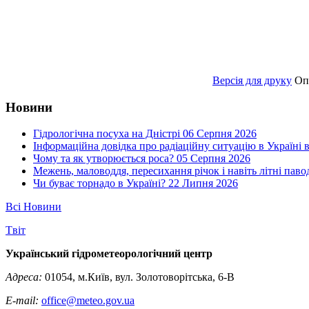
Версія для друку
Оп
Новини
Гідрологічна посуха на Дністрі
06 Серпня 2026
Інформаційна довідка про радіаційну ситуацію в Україні в
Чому та як утворюється роса?
05 Серпня 2026
Межень, маловоддя, пересихання річок і навіть літні паво
Чи буває торнадо в Україні?
22 Липня 2026
Всі Новини
Tвіт
Український гідрометеорологічний центр
Адреса:
01054, м.Київ, вул. Золотоворітська, 6-В
E-mail:
office@meteo.gov.ua