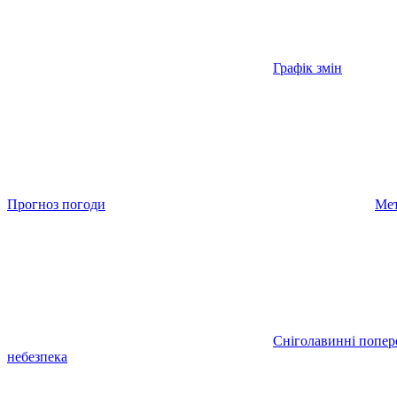
Графік змін
Прогноз погоди
Мет
Сніголавинні попе
небезпека