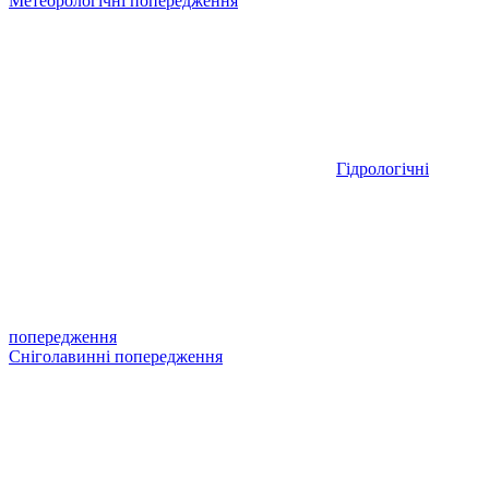
Метеорологічні попередження
Гідрологічні
попередження
Сніголавинні попередження