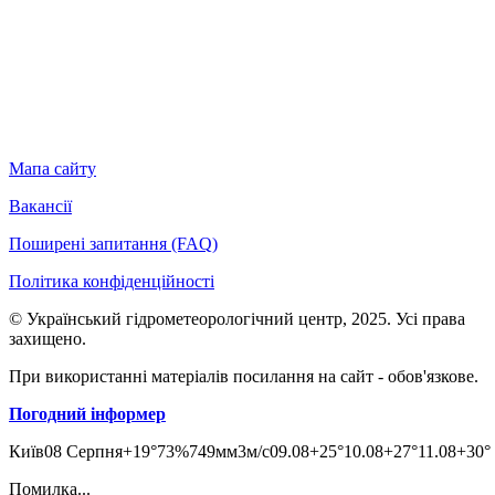
Мапа сайту
Вакансії
Поширені запитання (FAQ)
Політика конфіденційності
© Український гідрометеорологічний центр, 2025. Усі права
захищено.
При використанні матеріалів посилання на сайт - обов'язкове.
Погодний інформер
Київ
08 Серпня
+19°
73
%
749
мм
3
м/c
09.08
+25°
10.08
+27°
11.08
+30°
Помилка...