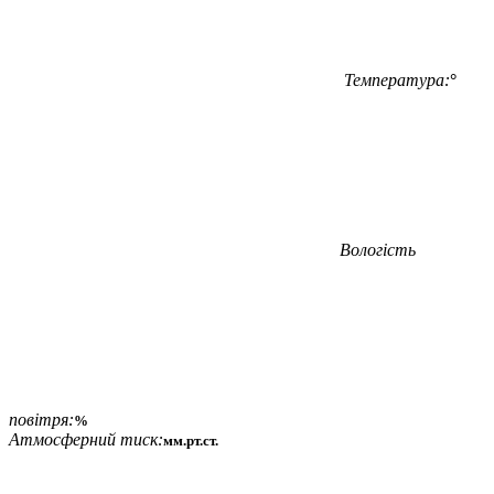
Температура:
°
Вологість
повітря:
%
Атмосферний тиск:
мм.рт.ст.