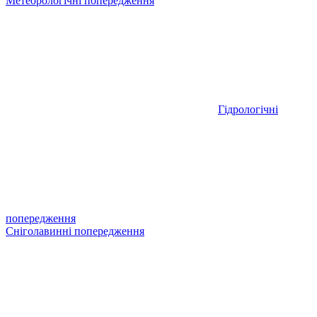
Метеорологічні попередження
Гідрологічні
попередження
Сніголавинні попередження