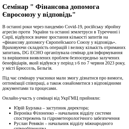
Семінар " Фінансова допомога
Євросоюзу у відповідь"
В останні роки через пандемію Covid-19, російську збройну
агресію проти України та останні землетруси в Туреччині і
Сирії, відбулося значне зростання кількості запитів на
«фінансову допомогу Європейського Союзу у відповідь».
Враховуючи складність операцій і велику кількість отриманих
запитань, DG ECHO організувала семінар для інформування
та вирішення виявлених проблем безпосередньо залучених
бенефіціарів, який відбувся у період з 6 по 7 червня 2023 року,
у місті Брюссель, Бельгія.
Під час семінару учасники мали змогу дізнатися про вимоги,
оптимізації співпраці, а також ознайомитися з відповідними
документами та процесами.
Онлайн-участь у семінарі від УкрГМЦ прийняли:
Юрій Бурлака – заступник директора;
Вероніка Філоненко – начальник відділу системи
спостережень та гідрометеорологічного забезпечення
Руслан Ревякін – начальник відділу міжнародного
співробітництва.