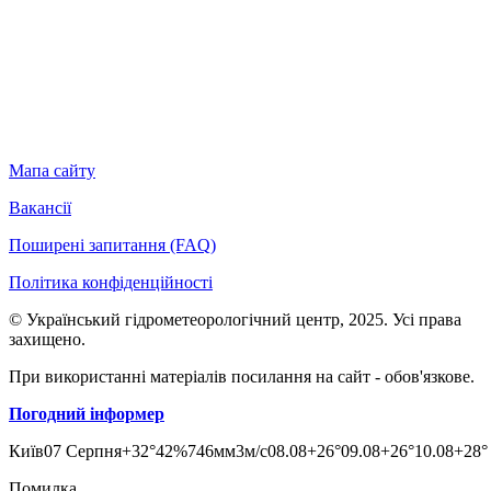
Мапа сайту
Вакансії
Поширені запитання (FAQ)
Політика конфіденційності
© Український гідрометеорологічний центр, 2025. Усі права
захищено.
При використанні матеріалів посилання на сайт - обов'язкове.
Погодний інформер
Київ
07 Серпня
+32°
42
%
746
мм
3
м/c
08.08
+26°
09.08
+26°
10.08
+28°
Помилка...