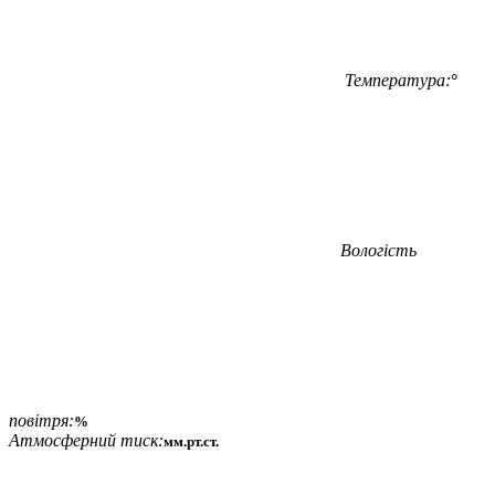
Температура:
°
Вологість
повітря:
%
Атмосферний тиск:
мм.рт.ст.