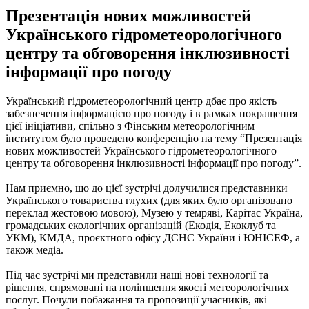
Презентація нових можливостей
Українського гідрометеорологічного
центру та обговорення інклюзивності
інформації про погоду
Український гідрометеорологічний центр дбає про якість
забезпечення інформацією про погоду і в рамках покращення
цієї ініціативи, спільно з Фінським метеорологічним
інститутом було проведено конференцію на тему “Презентація
нових можливостей Українського гідрометеорологічного
центру та обговорення інклюзивності інформації про погоду”.
Нам приємно, що до цієї зустрічі долучилися представники
Українського товариства глухих (для яких було організовано
переклад жестовою мовою), Музею у темряві, Карітас Україна,
громадських екологічних організацій (Екодія, Екоклуб та
УКМ), КМДА, проєктного офісу ДСНС України і ЮНІСЕФ, а
також медіа.
Під час зустрічі ми представили наші нові технології та
рішення, спрямовані на поліпшення якості метеорологічних
послуг. Почули побажання та пропозиції учасників, які