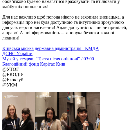
обов’язково будемо намагатися враховувати та втілювати у
майбутніх оновленнях!
Для нас важливо щоб погода нікого не захопила зненацька, а
інформація про неї була доступною та інтуїтивно зрозумілою
для усіх верств населення! Адже доступність – це не привілей,
а право! А поінформованість – запорука безпеки кожної
людини!
Київська міська державна адміністрація - КМДА
ДСНС України
Музей у темряві "Третя після опівночі" / 03:00
Благодійний фонд Карітас Київ
@УТОГ
@ЕКОДІЯ
@Екоклуб
@УКМ