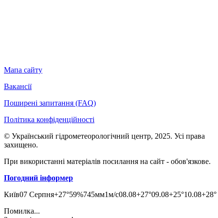
Мапа сайту
Вакансії
Поширені запитання (FAQ)
Політика конфіденційності
© Український гідрометеорологічний центр, 2025. Усі права
захищено.
При використанні матеріалів посилання на сайт - обов'язкове.
Погодний інформер
Київ
07 Серпня
+27°
59
%
745
мм
1
м/c
08.08
+27°
09.08
+25°
10.08
+28°
Помилка...