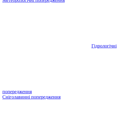
Метеорологічні попередження
Гідрологічні
попередження
Сніголавинні попередження