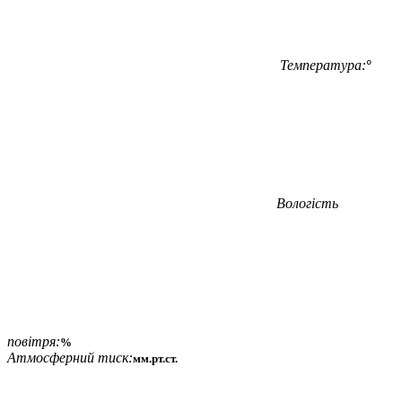
Температура:
°
Вологість
повітря:
%
Атмосферний тиск:
мм.рт.ст.