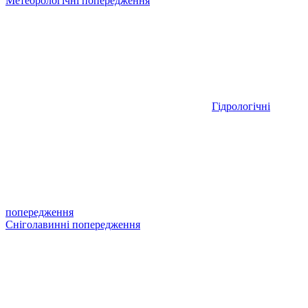
Метеорологічні попередження
Гідрологічні
попередження
Сніголавинні попередження