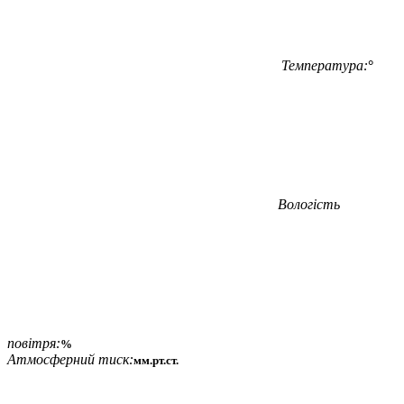
Температура:
°
Вологість
повітря:
%
Атмосферний тиск:
мм.рт.ст.