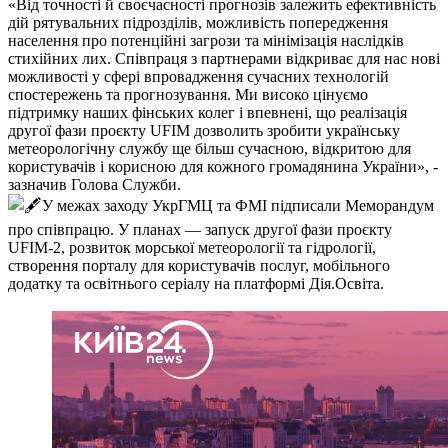
«Від точності й своєчасності прогнозів залежить ефективність
дій рятувальних підрозділів, можливість попередження
населення про потенційні загрози та мінімізація наслідків
стихійних лих. Співпраця з партнерами відкриває для нас нові
можливості у сфері впровадження сучасних технологій
спостережень та прогнозування. Ми високо цінуємо
підтримку наших фінських колег і впевнені, що реалізація
другої фази проєкту UFIM дозволить зробити українську
метеорологічну службу ще більш сучасною, відкритою для
користувачів і корисною для кожного громадянина України», -
зазначив Голова Служби.
У межах заходу УкрГМЦ та ФМІ підписали Меморандум
про співпрацю. У планах — запуск другої фази проєкту
UFIM-2, розвиток морської метеорології та гідрології,
створення порталу для користувачів послуг, мобільного
додатку та освітнього серіалу на платформі Дія.Освіта.