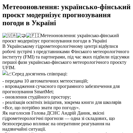
Метеооновлення: українсько-фінський
проєкт модернізує прогнозування
погоди в Україні
Метеооновлення: українсько-фінський
проєкт модернізує прогнозування погоди в Україні
В Українському гідрометеорологічному центрі відбулися
робочі зустрічі з представниками Фінського метеорологічного
інституту (FMI) та партнерами, під час яких підбили підсумки
першої фази українсько-фінського метеорологічного проєкту
UFIM.
Серед досягнень співпраці:
- передача 10 автоматичних метеостанцій;
- впровадження сучасного програмного забезпечення для
прогнозування SmartMet;
- оновлення студійного простору;
- реалізація освітніх ініціатив, зокрема книги для школярів
«Все, що потрібно знати про погоду».
Як наголосив Голова ДСНС Андрій Даник, якісні
гідрометеорологічні прогнози — одна зі складових, що
безпосередньо впливає на оперативне реагування на
надзвичайні ситуації.