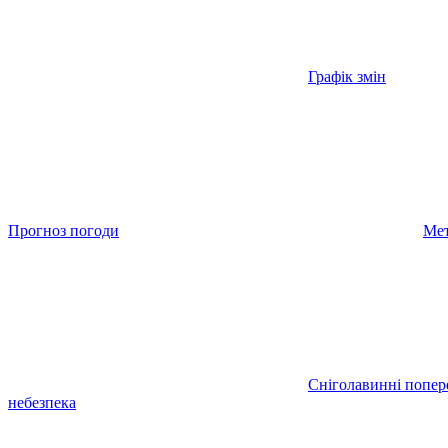
Графік змін
Прогноз погоди
Мет
Сніголавинні попе
небезпека