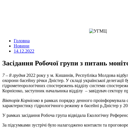
Головна
Новини
14.12.2022
Засідання Робочої групи з питань моніт
7 – 8 грудня
2022 року у м. Кишинів, Республіка Молдова відбуло
охорони басейну річки Дністер. У складі української делегації
гідрометеорологічних спостережень відділу системи спостережен
Корнієнко, заступник начальника відділу – завідувач сектору п
Вікторія Корнієнко
в рамках порядку денного проінформувала ск
характеристику гідрологічного режиму в басейні р.Дністер у 20
У рамках засідання Робоча група відвідала Екологічну Рефер
За підсумками зустрічі було налагоджено контакти та прогово