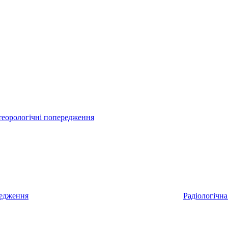
еорологічні попередження
редження
Радіологічна