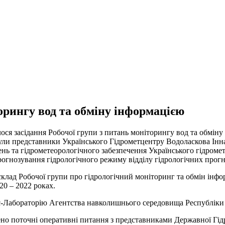
орингу вод та обміну інформацією
ся засідання Робочої групи з питань моніторингу вод та обміну 
 були представники Українського Гідрометцентру Водоласкова Інн
ь та гідрометеорологічного забезпечення Українського гідромете
рогнозування гідрологічного режиму відділу гідрологічних прогн
лад Робочої групи про гідрологічний моніторинг та обмін інфор
20 – 2022 роках.
енс-Лабораторію Агентства навколишнього середовища Республіки
рено поточні оперативні питання з представниками Державної Г