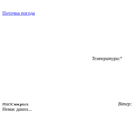
Поточна погода
Температура:
°
тиск:
Вітер:
мм.рт.ст.
Немає даних...