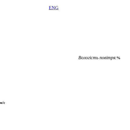
ENG
Вологість повітря:
%
м/с