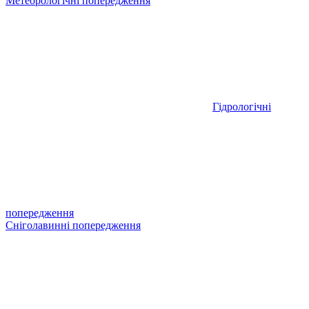
Метеорологічні попередження
Гідрологічні
попередження
Сніголавинні попередження