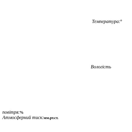
Температура:
°
Вологість
повітря:
%
Атмосферний тиск:
мм.рт.ст.