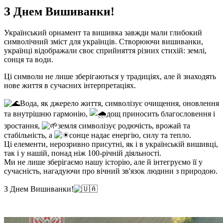
З Днем Вишиванки!
Український орнамент та вишивка завжди мали глибокий
символічний зміст для українців. Створюючи вишиванки,
українці відображали своє сприйняття різних стихій: землі,
сонця та води.
Ці символи не лише зберігаються у традиціях, але й знаходять
нове життя в сучасних інтерпретаціях.
Вода, як джерело життя, символізує очищення, оновлення
та внутрішню гармонію,
дощ приносить благословення і
зростання,
земля символізує родючість, врожай та
стабільність, а
сонце надає енергію, силу та тепло.
Ці елементи, нерозривно присутні, як і в українській вишивці,
так і у нашій, понад ніж 100-річній діяльності.
Ми не лише зберігаємо нашу історію, але й інтегруємо її у
сучасність, нагадуючи про вічний зв'язок людини з природою.
З Днем Вишиванки!