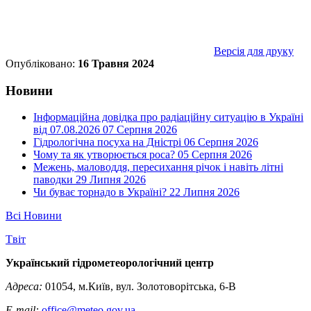
Версія для друку
Опубліковано:
16 Травня 2024
Новини
Інформаційна довідка про радіаційну ситуацію в Україні
від 07.08.2026
07 Серпня 2026
Гідрологічна посуха на Дністрі
06 Серпня 2026
Чому та як утворюється роса?
05 Серпня 2026
Межень, маловоддя, пересихання річок і навіть літні
паводки
29 Липня 2026
Чи буває торнадо в Україні?
22 Липня 2026
Всі Новини
Tвіт
Український гідрометеорологічний центр
Адреса:
01054, м.Київ, вул. Золотоворітська, 6-В
E-mail:
office@meteo.gov.ua