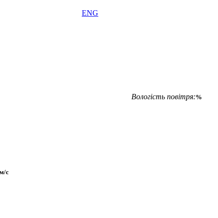
ENG
Вологість повітря:
%
м/с