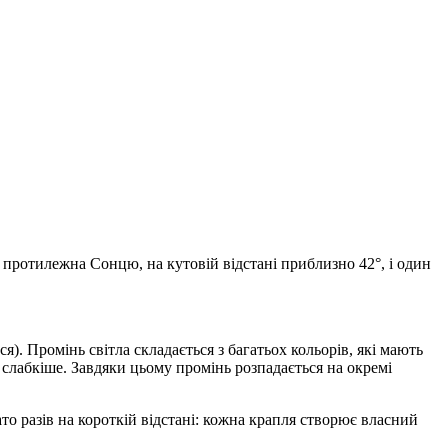
 протилежна Сонцю, на кутовій відстані приблизно 42°, і один
). Промінь світла складається з багатьох кольорів, які мають
слабкіше. Завдяки цьому промінь розпадається на окремі
ато разів на короткій відстані: кожна крапля створює власний