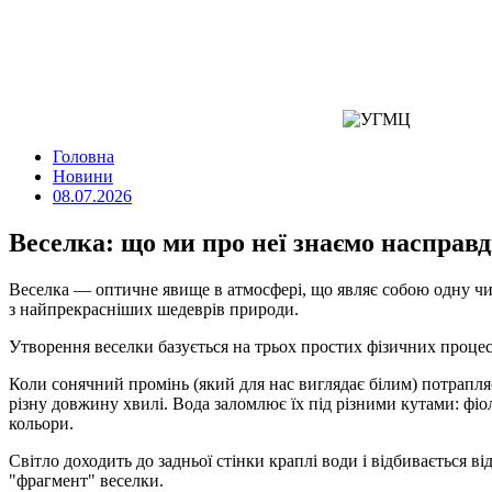
Головна
Новини
08.07.2026
Веселка: що ми про неї знаємо насправд
Веселка — оптичне явище в атмосфері, що являє собою одну чи д
з найпрекрасніших шедеврів природи.
Утворення веселки базується на трьох простих фізичних процесах
Коли сонячний промінь (який для нас виглядає білим) потрапляє 
різну довжину хвилі. Вода заломлює їх під різними кутами: фі
кольори.
Світло доходить до задньої стінки краплі води і відбивається ві
"фрагмент" веселки.