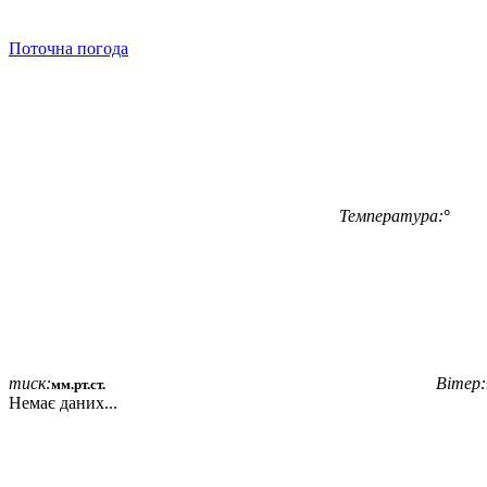
Поточна погода
Температура:
°
тиск:
Вітер:
мм.рт.ст.
Немає даних...