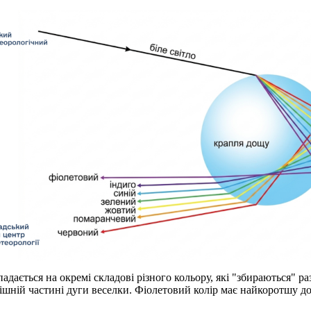
зпадається на окремі складові різного кольору, які "збираються"
внішній частині дуги веселки. Фіолетовий колір має найкоротшу до