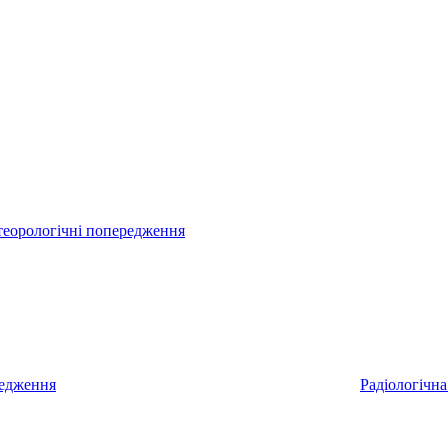
еорологічні попередження
редження
Радіологічна