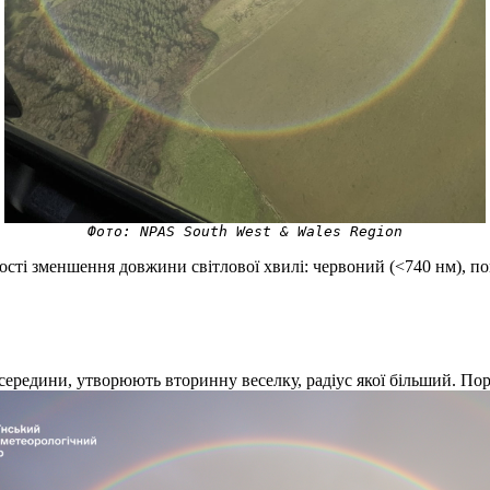
Фото: NPAS South West & Wales Region
ності зменшення довжини світлової хвилі: червоний (<740 нм), 
 зсередини, утворюють вторинну веселку, радіус якої більший. Пор