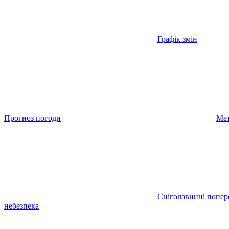
Графік змін
Прогноз погоди
Мет
Сніголавинні попе
небезпека