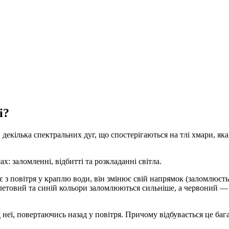
і?
екілька спектральних дуг, що спостерігаються на тлі хмари, яка
: заломленні, відбитті та розкладанні світла.
з повітря у краплю води, він змінює свій напрямок (заломлюється
олетовий та синій кольори заломлюються сильніше, а червоний — 
д неї, повертаючись назад у повітря. Причому відбувається це баг