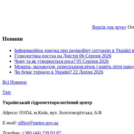
Версія для друку
Оп
Новини
Інформаційна довідка про радіаційну ситуацію в Україні в
Гідрологічна посуха на Дністрі
06 Серпня 2026
Чому та як утворюється роса?
05 Серпня 2026
Межень, маловоддя, пересихання річок і навіть літні паво
Чи буває торнадо в Україні?
22 Липня 2026
Всі Новини
Tвіт
Український гідрометеорологічний центр
Адреса:
01054, м.Київ, вул. Золотоворітська, 6-В
E-mail:
office@meteo.gov.ua
Телефон:
+380 (44) 239 93 87