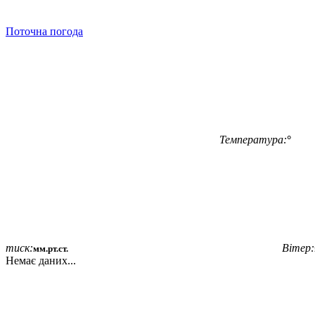
Поточна погода
Температура:
°
тиск:
Вітер:
мм.рт.ст.
Немає даних...