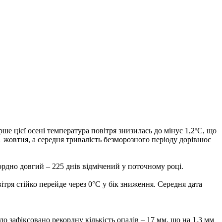
ше цієї осені температура повітря знизилась до мінус 1,2ºС, що
21 жовтня, а середня тривалість безморозного періоду дорівнює
кордно довгий – 225 днів відмічений у поточному році.
ітря стійко перейде через 0°С у бік зниження. Середня дата
о зафіксовано рекордну кількість опадів – 17 мм, що на 1,3 мм