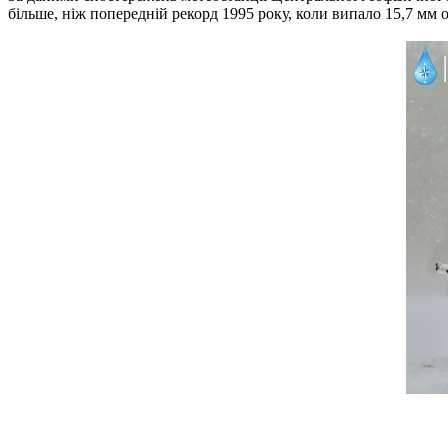
більше, ніж попередній рекорд 1995 року, коли випало 15,7 мм о