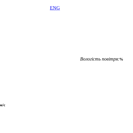
ENG
Вологість повітря:
%
м/с