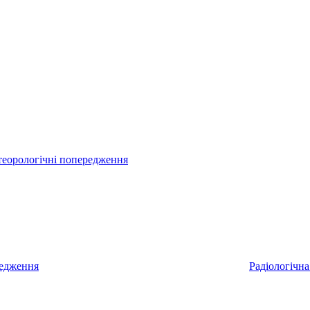
еорологічні попередження
редження
Радіологічна