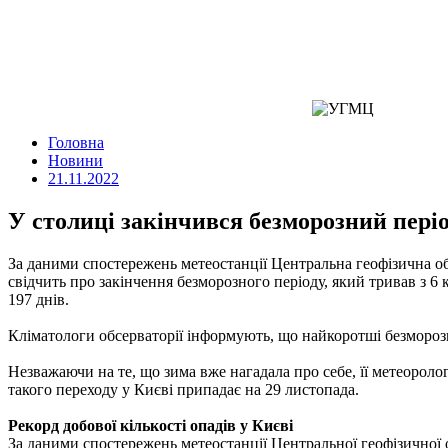
Головна
Новини
21.11.2022
У столиці закінчився безморозний пері
За даними спостережень метеостанції Центральна геофізична обс
свідчить про закінчення безморозного періоду, який тривав з 6 
197 днів.
Кліматологи обсерваторії інформують, що найкоротші безморозні
Незважаючи на те, що зима вже нагадала про себе, її метеороло
такого переходу у Києві припадає на 29 листопада.
Рекорд добової кількості опадів у Києві
За даними спостережень метеостанції Центральної геофізичної об