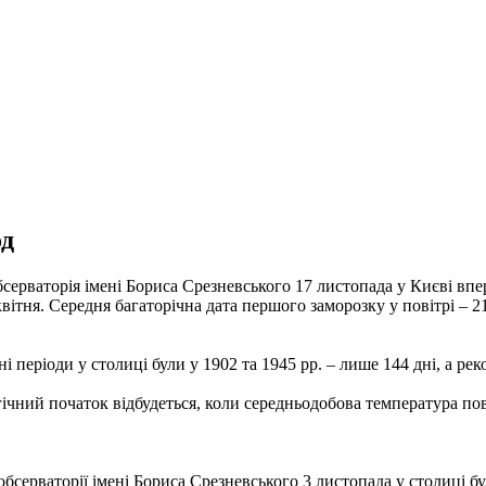
од
ерваторія імені Бориса Срезневського 17 листопада у Києві впер
квітня. Середня багаторічна дата першого заморозку у повітрі – 
 періоди у столиці були у 1902 та 1945 рр. – лише 144 дні, а ре
гічний початок відбудеться, коли середньодобова температура пов
серваторії імені Бориса Срезневського 3 листопада у столиці бул