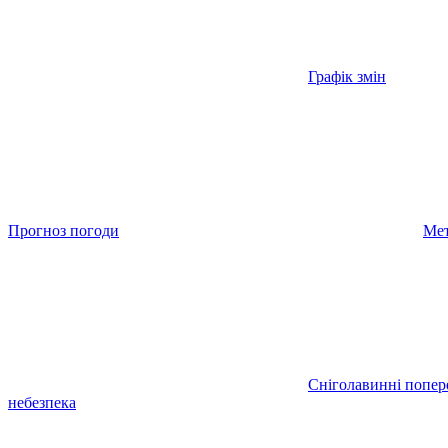
Графік змін
Прогноз погоди
Мет
Сніголавинні попе
небезпека