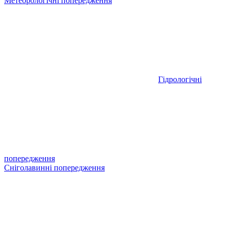
Метеорологічні попередження
Гідрологічні
попередження
Сніголавинні попередження