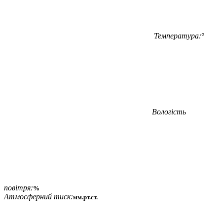
Температура:
°
Вологість
повітря:
%
Атмосферний тиск:
мм.рт.ст.