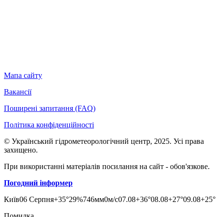
Мапа сайту
Вакансії
Поширені запитання (FAQ)
Політика конфіденційності
© Український гідрометеорологічний центр, 2025. Усі права
захищено.
При використанні матеріалів посилання на сайт - обов'язкове.
Погодний інформер
Київ
06 Серпня
+35°
29
%
746
мм
0
м/c
07.08
+36°
08.08
+27°
09.08
+25°
Помилка...