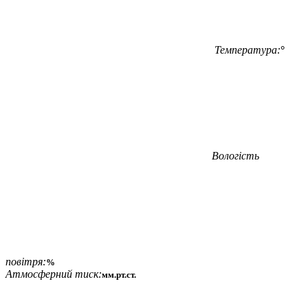
Температура:
°
Вологість
повітря:
%
Атмосферний тиск:
мм.рт.ст.