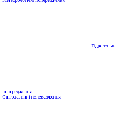
Метеорологічні попередження
Гідрологічні
попередження
Сніголавинні попередження