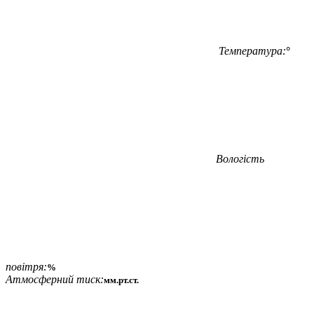
Температура:
°
Вологість
повітря:
%
Атмосферний тиск:
мм.рт.ст.