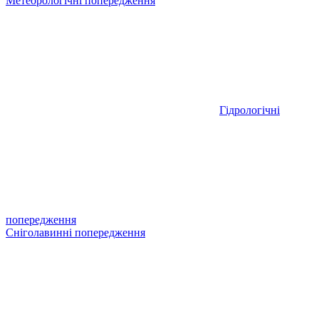
Метеорологічні попередження
Гідрологічні
попередження
Сніголавинні попередження