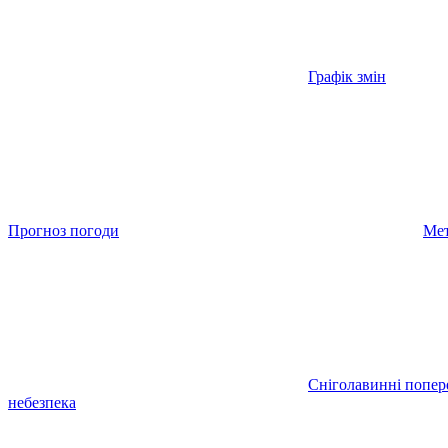
Графік змін
Прогноз погоди
Мет
Сніголавинні попе
небезпека