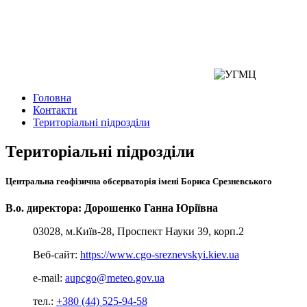
Головна
Контакти
Територіальні підрозділи
Територіальні підрозділи
Центральна геофізична обсерваторія імені Бориса Срезневського
В.о. директора: Дорошенко Ганна Юріївна
03028, м.Київ-28, Проспект Науки 39, корп.2
Веб-сайт:
https://www.cgo-sreznevskyi.kiev.ua
e-mail:
aupcgo@meteo.gov.ua
тел.:
+380 (44) 525-94-58