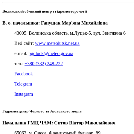
Волинський обласний центр з гідрометеорології
В. о. начальника: Ганущак Мар'яна Михайлівна
43005, Волинська область, м.Луцьк-5, вул. Звитяжна 6
Веб-сайт:
www.meteolutsk.net.ua
e-mail:
pgdluck@meteo.gov.ua
тел.:
+380 (332) 248-222
Facebook
Telegram
Instagram
Гідрометцентр Чорного та Азовського морів
Начальник ГМЦ ЧАМ: Ситов Віктор Миколайович
65062, м. Одеса, Французький бульвар, 89