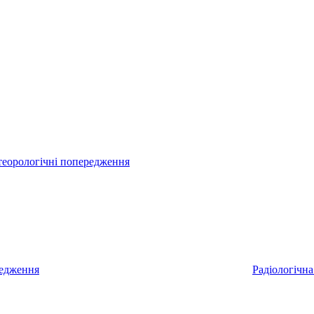
еорологічні попередження
редження
Радіологічна