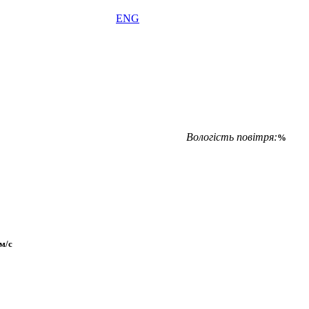
ENG
Вологість повітря:
%
м/с