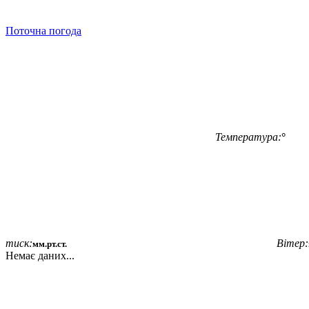
Поточна погода
Температура:
°
тиск:
Вітер:
мм.рт.ст.
Немає даних...