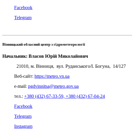
Facebook
Telegram
Вінницький обласний центр з гідрометеорології
Начальник: Власов Юрій Миколайович
21010, м. Вінниця, вул. Руданського/І. Богуна, 14/127
Веб-сайт:
https://meteo.vn.ua
e-mail:
pgdvinnitsa@meteo.gov.ua
тел.:
+380 (432) 67-33-59,
+380 (432) 67-04-24
Facebook
Telegram
Instagram