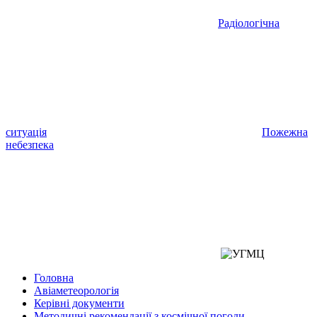
Радіологічна
ситуація
Пожежна
небезпека
Головна
Авіаметеорологія
Керівні документи
Методичні рекомендації з космічної погоди