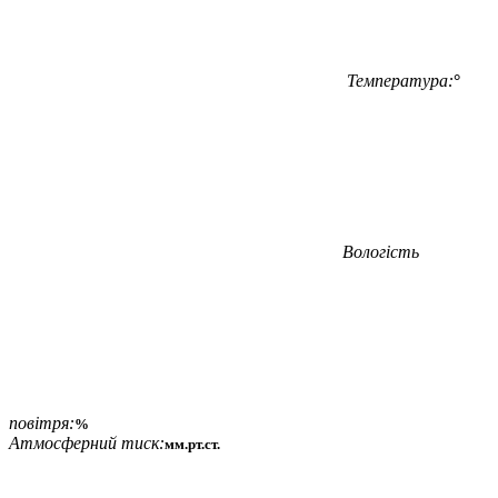
Температура:
°
Вологість
повітря:
%
Атмосферний тиск:
мм.рт.ст.