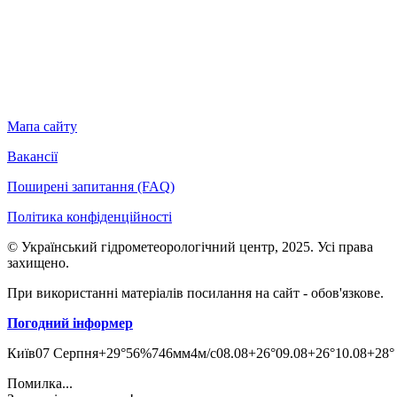
Мапа сайту
Вакансії
Поширені запитання (FAQ)
Політика конфіденційності
© Український гідрометеорологічний центр, 2025. Усі права
захищено.
При використанні матеріалів посилання на сайт - обов'язкове.
Погодний інформер
Київ
07 Серпня
+29°
56
%
746
мм
4
м/c
08.08
+26°
09.08
+26°
10.08
+28°
Помилка...