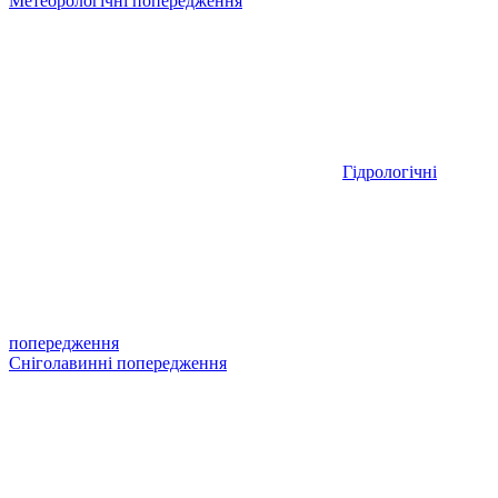
Метеорологічні попередження
Гідрологічні
попередження
Сніголавинні попередження