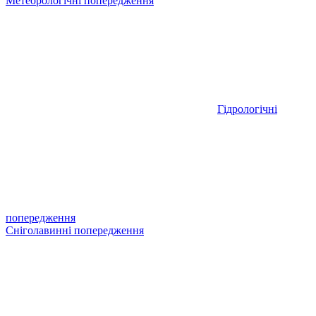
Метеорологічні попередження
Гідрологічні
попередження
Сніголавинні попередження