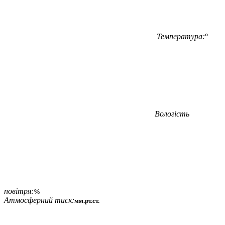
Температура:
°
Вологість
повітря:
%
Атмосферний тиск:
мм.рт.ст.