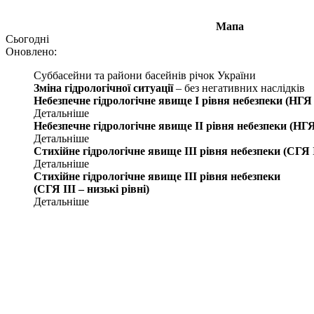
Мапа
Сьогодні
Оновлено:
Суббасейни та райони басейнів річок України
Зміна гідрологічної ситуації
– без негативних наслідків
Небезпечне гідрологічне явище І рівня небезпеки (НГЯ 
Детальніше
Небезпечне гідрологічне явище ІІ рівня небезпеки (НГЯ
Детальніше
Стихійне гідрологічне явище ІІІ рівня небезпеки (СГЯ І
Детальніше
Стихійне гідрологічне явище ІІІ рівня небезпеки
(СГЯ ІІІ – низькі рівні)
Детальніше