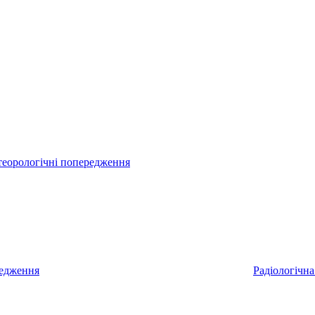
еорологічні попередження
редження
Радіологічна