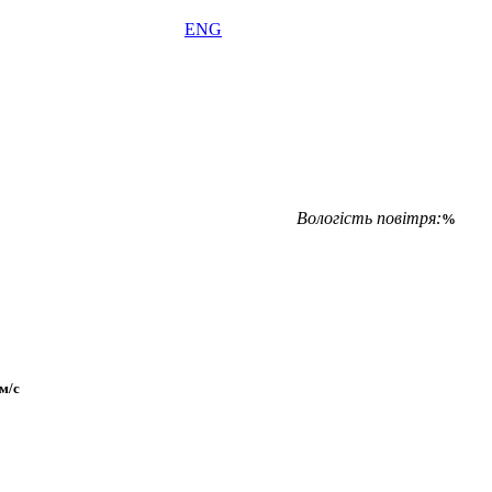
ENG
Вологість повітря:
%
м/с