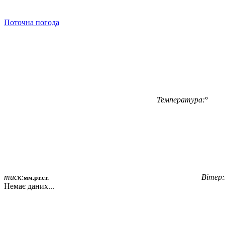
Поточна погода
Температура:
°
тиск:
Вітер:
мм.рт.ст.
Немає даних...