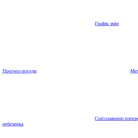
Графік змін
Прогноз погоди
Мет
Сніголавинні попе
небезпека