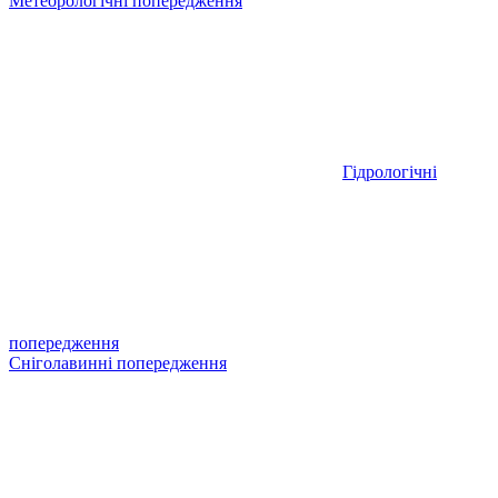
Метеорологічні попередження
Гідрологічні
попередження
Сніголавинні попередження