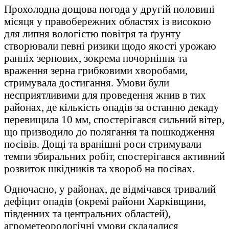
Прохолодна дощова погода у другій половині
місяця у правобережних областях із високою
для липня вологістю повітря та ґрунту
створювали певні ризики щодо якості урожаю
ранніх зернових, зокрема почорніння та
враження зерна грибковими хворобами,
стримувала достигання. Умови були
несприятливими для проведення жнив в тих
районах, де кількість опадів за останню декаду
перевищила 10 мм, спостерігався сильний вітер,
що призводило до полягання та пошкодження
посівів. Дощі та вранішні роси стримували
темпи збиральних робіт, спостерігався активний
розвиток шкідників та хвороб на посівах.
Одночасно, у районах, де відмічався тривалий
дефіцит опадів (окремі райони Харківщини,
південних та центральних областей),
агрометеорологічні умови складалися