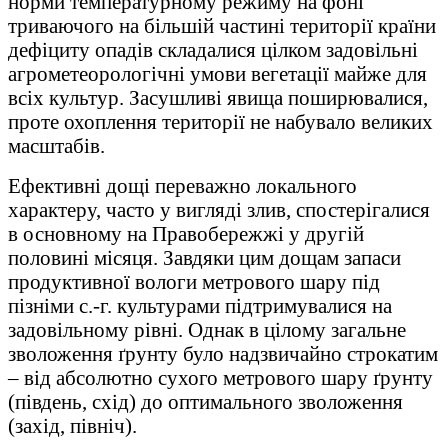
норми температурному режиму на фоні
триваючого на більшій частині території країни
дефіциту опадів складалися цілком задовільні
агрометеорологічні умови вегетації майже для
всіх культур. Засушливі явища поширювалися,
проте охоплення території не набувало великих
масштабів.
Ефективні дощі переважно локального
характеру, часто у вигляді злив, спостерігалися
в основному на Правобережжі у другій
половині місяця. Завдяки цим дощам запаси
продуктивної вологи метрового шару під
пізніми с.-г. культурами підтримувалися на
задовільному рівні. Однак в цілому загальне
зволоження ґрунту було надзвичайно строкатим
– від абсолютно сухого метрового шару ґрунту
(південь, схід) до оптимального зволоження
(захід, північ).