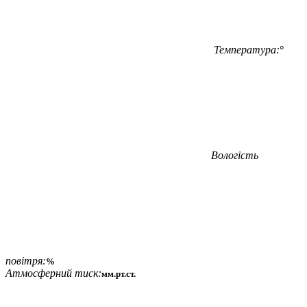
Температура:
°
Вологість
повітря:
%
Атмосферний тиск:
мм.рт.ст.