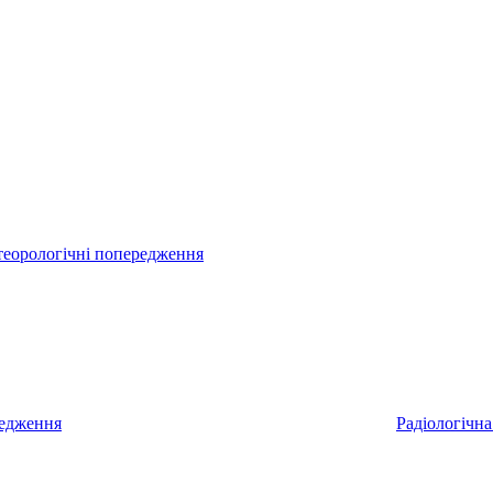
еорологічні попередження
редження
Радіологічна