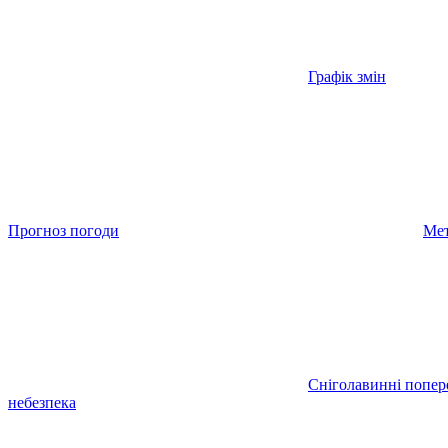
Графік змін
Прогноз погоди
Мет
Сніголавинні попе
небезпека