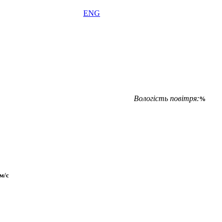
ENG
Вологість повітря:
%
м/с