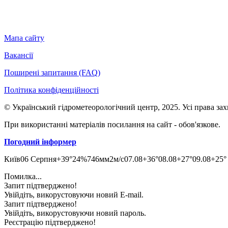
Мапа сайту
Вакансії
Поширені запитання (FAQ)
Політика конфіденційності
© Український гідрометеорологічний центр, 2025. Усі права за
При використанні матеріалів посилання на сайт - обов'язкове.
Погодний інформер
Київ
06 Серпня
+39°
24
%
746
мм
2
м/c
07.08
+36°
08.08
+27°
09.08
+25°
Помилка...
Запит підтверджено!
Увійдіть, викорустовуючи новий E-mail.
Запит підтверджено!
Увійдіть, викорустовуючи новий пароль.
Реєстрацію підтверджено!