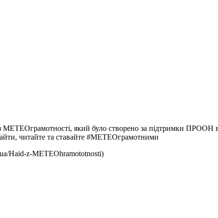
 із МЕТЕОграмотності, який було створено за підтримки ПРООН в
 знайти, читайте та ставайте #МЕТЕОграмотними
/ua/Haid-z-METEOhramototnosti)