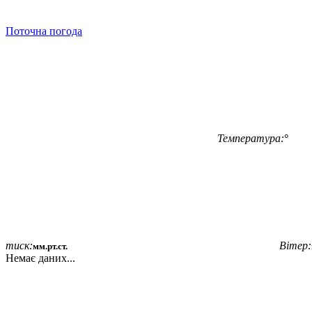
Поточна погода
Температура:
°
тиск:
Вітер:
мм.рт.ст.
Немає даних...