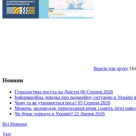
Версія для друку
Оп
Новини
Гідрологічна посуха на Дністрі
06 Серпня 2026
Інформаційна довідка про радіаційну ситуацію в Україні в
Чому та як утворюється роса?
05 Серпня 2026
Межень, маловоддя, пересихання річок і навіть літні паво
Чи буває торнадо в Україні?
22 Липня 2026
Всі Новини
Tвіт